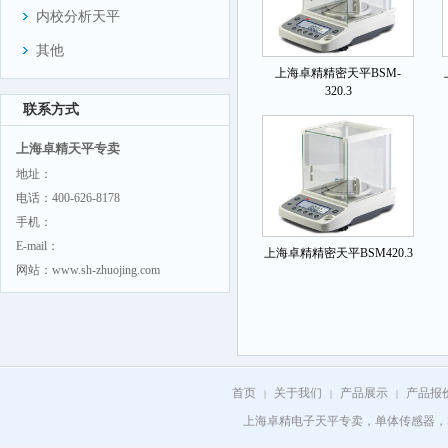
内校分析天平
其他
上海卓精精密天平BSM-
320.3
联系方式
上海卓精天平专卖
地址：
电话：400-626-8178
手机：
E-mail：
上海卓精精密天平BSM420.3
网站：www.sh-zhuojing.com
首页
关于我们
产品展示
产品报
|
|
|
上海卓精电子天平专卖，单体传感器，